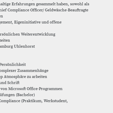
haltige Erfahrungen gesammelt haben, sowohl als
Chief Compliance Officer/ Geldwäsche-Beauftragte
en
gement, Eigeninitiative und offene
ersönlichen Weiterentwicklung
zeiten
 Hamburg Uhlenhorst
Persönlichkeit
n komplexer Zusammenhänge
tup Atmosphäre zu arbeiten
und Schrift
 von Microsoft Office-Programmen
rüfungen (Bachelor)
 Compliance (Praktikum, Werkstudent,